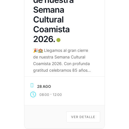
Semana
Cultural
Coamista
2026.
🎉🏫 Llegamos al gran cierre
de nuestra Semana Cultural
Coamista 2026. Con profunda
gratitud celebramos 85 años
de historia, valores y
excelencia educativa que han
28 AGO
dejado huella en generaciones
-
08:00
12:00
de Coamistas. 🏛️ Ceremonia
Conmemorativa 🎖️ 85 años de
legado institucional Gracias a
estudiantes, docentes,
VER DETALLE
directivos, egresados, padres