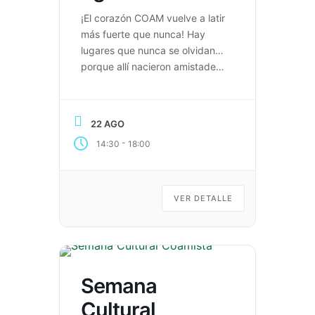
¡El corazón COAM vuelve a latir
más fuerte que nunca! Hay
lugares que nunca se olvidan…
porque allí nacieron amistades,
sueños y grandes historias. Hoy
queremos invitar a todos
nuestros egresados a vivir un
22 AGO
reencuentro lleno de
-
14:30
18:00
emociones, recuerdos y alegría.
Será una oportunidad para
volver a caminar por los pasillos
de nuestra historia, […]
VER DETALLE
Semana
Cultural