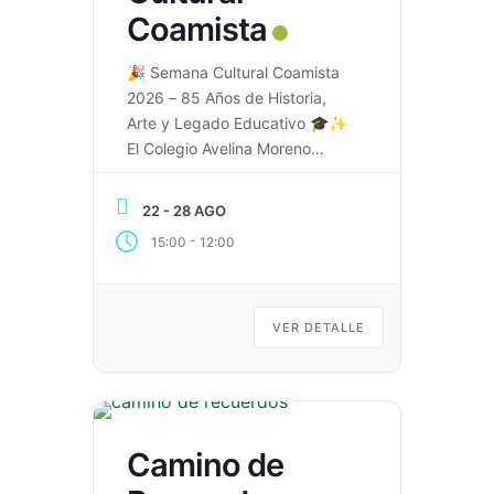
Coamista
🎉 Semana Cultural Coamista
2026 – 85 Años de Historia,
Arte y Legado Educativo 🎓✨
El Colegio Avelina Moreno
celebra con orgullo sus 85 años
de historia e invita a toda la
22 - 28 AGO
comunidad educativa,
-
15:00
12:00
egresados, familias y amigos a
vivir una semana llena de
cultura, ciencia, arte, deporte y
tradición. 🏫💚💛 📅 Del 22 al
VER DETALLE
[…]
Camino de