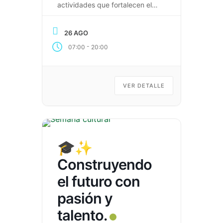
actividades que fortalecen el
conocimiento, la creatividad y
la proyección académica. 🇬🇧
26 AGO
Feria de Inglés 🏆 Encuentros
-
07:00
20:00
Deportivos 📖 La aventura de
la imaginación y las letras 🎤
Diálogos para el mañana ✍️
Lanzamiento literario con
VER DETALLE
Gonzalo España Porque la
educación también […]
🎓✨
Construyendo
el futuro con
pasión y
talento.