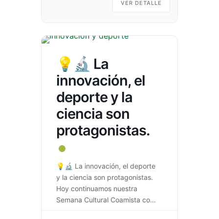
Pensamiento Lógico 🚶‍♀️ Desfile
VER DETALLE
de Identidad y Orgullo
Coamista 🥁 Encuentro de
Bandas 🎆 Luces de […]
💡🔬 La
innovación, el
deporte y la
ciencia son
protagonistas.
💡🔬 La innovación, el deporte
y la ciencia son protagonistas.
Hoy continuamos nuestra
Semana Cultural Coamista con
espacios donde el talento, la