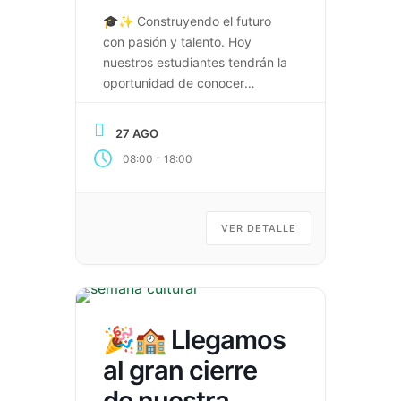
🎓✨ Construyendo el futuro
con pasión y talento. Hoy
nuestros estudiantes tendrán la
oportunidad de conocer
nuevas opciones para su
proyecto de vida y disfrutar de
27 AGO
una gran noche artística. 🎓
-
08:00
18:00
Feria Universitaria y Proyecto
de Vida 🌟 Noche de Talentos:
Arte, memoria y emoción
Coamista Una jornada para
VER DETALLE
descubrir oportunidades,
compartir talentos y seguir […]
🎉🏫 Llegamos
al gran cierre
de nuestra