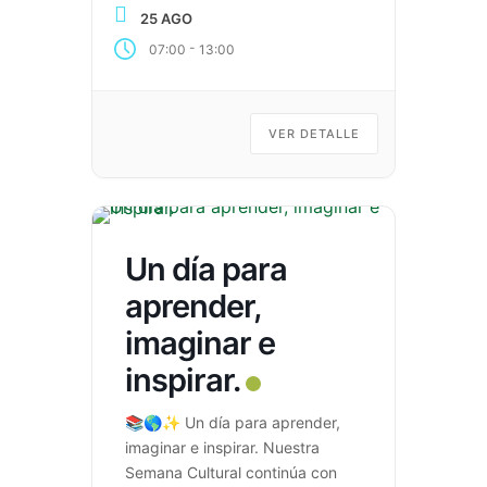
creatividad y el conocimiento
25 AGO
brillan. 🌟 Feria del Talento
-
07:00
13:00
Emprendedor ⚽ Encuentros
Deportivos 🧪 Explorando el
Saber: Ciencia que ilumina el
futuro Cada experiencia
VER DETALLE
fortalece las habilidades de
nuestros estudiantes y los
inspira […]
Un día para
aprender,
imaginar e
inspirar.
📚🌎✨ Un día para aprender,
imaginar e inspirar. Nuestra
Semana Cultural continúa con