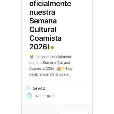
oficialmente
nuestra
Semana
Cultural
Coamista
2026!
🎊 ¡Iniciamos oficialmente
nuestra Semana Cultural
Coamista 2026! 🏫✨ Hoy
celebramos 85 años de
historia, cultura y excelencia
educativa con una jornada llena
24 AGO
de conocimiento, tradición y
-
07:00
19:00
orgullo institucional. 📚
Programación del día: 🎓
Apertura Solemne 🧠 Feria del