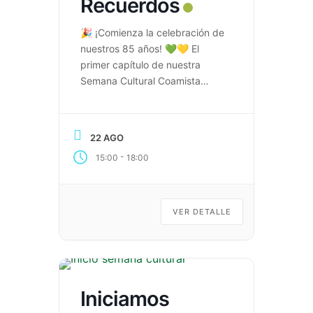
Recuerdos
🎉 ¡Comienza la celebración de
nuestros 85 años! 💚💛 El
primer capítulo de nuestra
Semana Cultural Coamista
2026 inicia con un emotivo
encuentro entre generaciones.
🚶‍♀️🚶‍♂️ Camino de Recuerdos
22 AGO
será el desfile que reunirá a
-
15:00
18:00
estudiantes, egresados,
docentes y comunidad
educativa en un recorrido lleno
de historia, identidad y orgullo
VER DETALLE
Coamista. 📍 Recorrido desde
el […]
Iniciamos