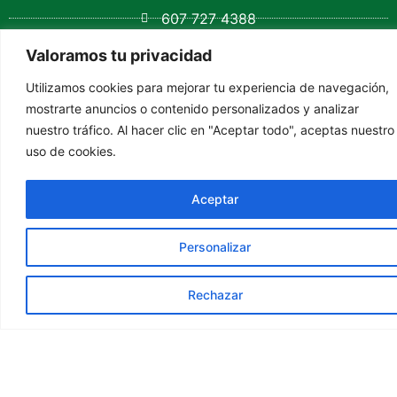
607 727 4388
+57 3166917308
Valoramos tu privacidad
Calle 16 # 15-40
Utilizamos cookies para mejorar tu experiencia de navegación,
mostrarte anuncios o contenido personalizados y analizar
contacto@coamsocorro.edu.co
nuestro tráfico. Al hacer clic en "Aceptar todo", aceptas nuestro
uso de cookies.
Correo para notificaciones Judiciales:
colegioavelinamorenosocorro@santander.edu.co
Aceptar
Personalizar
Todos los derechos reservados ® Colegio Avelina
Rechazar
Moreno 2025