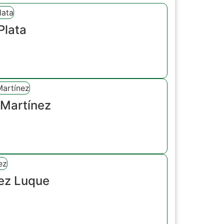
Plata
 Martínez
hez Luque