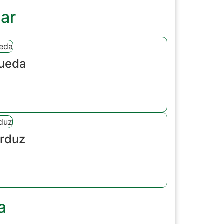
ar
Rueda
Orduz
a